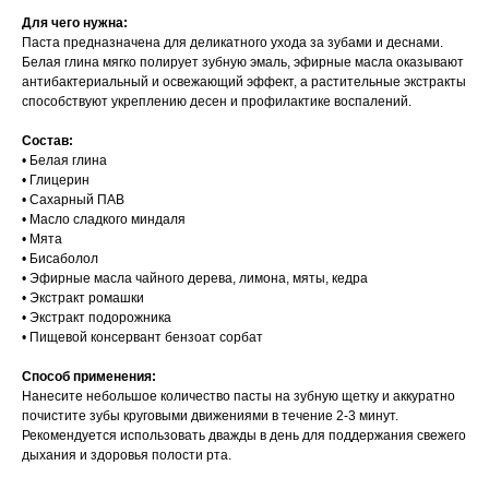
Для чего нужна:
Паста предназначена для деликатного ухода за зубами и деснами.
Белая глина мягко полирует зубную эмаль, эфирные масла оказывают
антибактериальный и освежающий эффект, а растительные экстракты
способствуют укреплению десен и профилактике воспалений.
Состав:
• Белая глина
• Глицерин
• Сахарный ПАВ
• Масло сладкого миндаля
• Мята
• Бисаболол
• Эфирные масла чайного дерева, лимона, мяты, кедра
• Экстракт ромашки
• Экстракт подорожника
• Пищевой консервант бензоат сорбат
Способ применения:
Нанесите небольшое количество пасты на зубную щетку и аккуратно
почистите зубы круговыми движениями в течение 2-3 минут.
Рекомендуется использовать дважды в день для поддержания свежего
дыхания и здоровья полости рта.